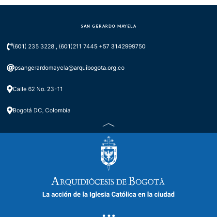
SAN GERARDO MAYELA
(601) 235 3228 , (601)211 7445 +57 3142999750
psangerardomayela@arquibogota.org.co
Calle 62 No. 23-11
Bogotá DC, Colombia